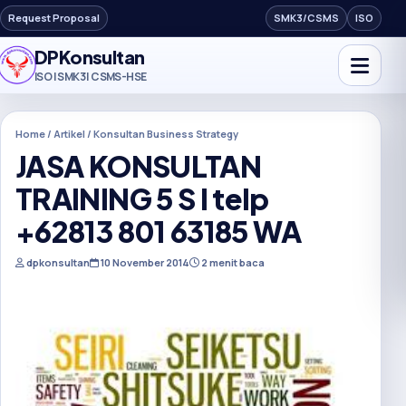
Request Proposal
SMK3/CSMS
ISO
DPKonsultan
ISO | SMK3 | CSMS-HSE
Home / Artikel / Konsultan Business Strategy
JASA KONSULTAN
TRAINING 5 S I telp
+62813 801 63185 WA
dpkonsultan
10 November 2014
2 menit baca