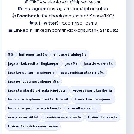
🎵
TikTok:
tiktok.com/@dpkonsultan
📸
Instagram:
instagram.com/dpkonsutan
👍
Facebook:
facebook.com/share/19asovftKC/
🐦
X (Twitter):
x.com/iso_csms
💼
LinkedIn:
linkedin.com/in/dp-konsultan-1214b5a2
5 S
imflementasi 5 s
inhouse training 5 s
jagalah kebersihan lingkungan
jasa 5 s
jasa dokumen 5 s
jasa konsultan manajemen
jasa pembicara training 5s
jasa penyusunan dokumen 5 s
jasa standard 5 s di pabrik industri
kebersihan lokasi kerja
konsultan implementasi 5s di pabrik
konsultan manajemen
konsultan penbuatan sistem 5s
konsultan training
manajemen diklat
pembicara seminar 5s
trainer 5s jakarta
trainer 5s untuk kementerian