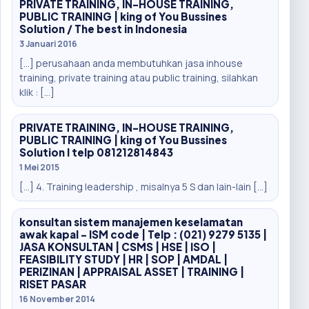
PRIVATE TRAINING, IN-HOUSE TRAINING,
PUBLIC TRAINING | king of You Bussines
Solution / The best in Indonesia
3 Januari 2016
[…] perusahaan anda membutuhkan jasa inhouse
training, private training atau public training, silahkan
klik : […]
PRIVATE TRAINING, IN-HOUSE TRAINING,
PUBLIC TRAINING | king of You Bussines
Solution I telp 081212814843
1 Mei 2015
[…] 4. Training leadership , misalnya 5 S dan lain-lain […]
konsultan sistem manajemen keselamatan
awak kapal - ISM code | Telp : (021) 9279 5135 |
JASA KONSULTAN | CSMS | HSE | ISO |
FEASIBILITY STUDY | HR | SOP | AMDAL |
PERIZINAN | APPRAISAL ASSET | TRAINING |
RISET PASAR
16 November 2014