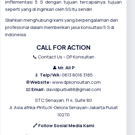
imflementasi 5 S dengan tujuan tercapainya tujuan
seperti yang di inginkan oleh 5S itu sendiri.
Silahkan menghubungi kami yang berpengalaman dan
profesional dalam memberikan jasa konsultasi 5 S di
indonesia.
CALL FOR ACTION
📞 Contact Us – DP Konsultan
👤
Mr. Ali P
📱
Telp/WA:
0813 8016 3185
🌐
Website:
www.dpkonsultan.com
📧
Email:
davidpurba88@gmail.com
STC Senayan, Fl 4, Suite 80
Jl. Asia afrika-Pintu IX-Gelora Senayan-Jakarta Pusat
10270
🔗
Follow Sosial Media Kami