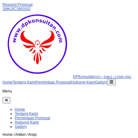
Request Proposal
SMK3/CSMS
ISO
DPKonsultan
ISO | SMK3 | CSMS-HSE
Home
Tentang Kami
Permintaan Proposal
Hubungi Kami
Gallery
Menu
Home
Tentang Kami
Permintaan Proposal
Hubungi Kami
Gallery
Home / Artikel / Arsip