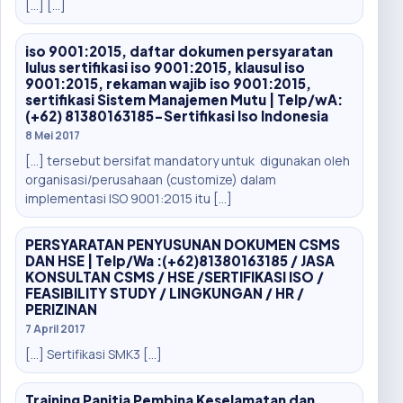
[…] […]
iso 9001:2015, daftar dokumen persyaratan
lulus sertifikasi iso 9001:2015, klausul iso
9001:2015, rekaman wajib iso 9001:2015,
sertifikasi Sistem Manajemen Mutu | Telp/wA:
(+62) 81380163185-Sertifikasi Iso Indonesia
8 Mei 2017
[…] tersebut bersifat mandatory untuk digunakan oleh
organisasi/perusahaan (customize) dalam
implementasi ISO 9001:2015 itu […]
PERSYARATAN PENYUSUNAN DOKUMEN CSMS
DAN HSE | Telp/Wa :(+62)81380163185 / JASA
KONSULTAN CSMS / HSE /SERTIFIKASI ISO /
FEASIBILITY STUDY / LINGKUNGAN / HR /
PERIZINAN
7 April 2017
[…] Sertifikasi SMK3 […]
Training Panitia Pembina Keselamatan dan