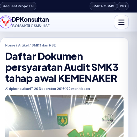
Request Proposal
SMK3/CSMS
ISO
DPKonsultan
ISO | SMK3 | CSMS-HSE
Home / Artikel / SMK3 dan HSE
Daftar Dokumen
persyaratan Audit SMK3
tahap awal KEMENAKER
dpkonsultan
20 Desember 2016
2 menit baca