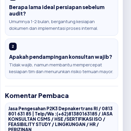
Berapa lama ideal persiapan sebelum
audit?
Umumnya 1-2 bulan, bergantung kesiapan
dokumen dan implementasi proses internal.
2
Apakah pendampingan konsultan wajib?
Tidak wajib, namun membantu mempercepat
kesiapan tim dan menurunkan risiko temuan mayor.
Komentar Pembaca
Jasa Pengesahan P2K3 Depnakertrans RI / 0813
801 631 85 | Telp/Wa :(+62)81380163185 / JASA
KONSULTAN CSMS / HSE /SERTIFIKASI ISO /
FEASIBILITY STUDY / LINGKUNGAN / HR /
PERIZINAN