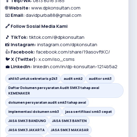
📱
Telp/WA:
0813 8016 3185
🌐
Website:
www.dpkonsultan.com
📧
Email:
davidpurba88@gmail.com
🔗 Follow Sosial Media Kami
🎵
TikTok:
tiktok.com/@dpkonsultan
📸
Instagram:
instagram.com/dpkonsutan
👍
Facebook:
facebook.com/share/19asovftKC/
🐦
X (Twitter):
x.com/iso_csms
💼
LinkedIn:
linkedin.com/in/dp-konsultan-1214b5a2
ahli k3 untuk sekretaris p2k3
audit smk2
auditor smk3
Daftar Dokumen persyaratan Audit SMK3 tahap awal
KEMENAKER
dokumen persyaratan audit smk3 tahap awal
implementasi dokumen smk3
jasa sertifikasi smk3 cepat
JASA SMK3 BANDUNG
JASA SMK3 BANTEN
JASA SMK3 JAKARTA
JASA SMK3 MAKASAR