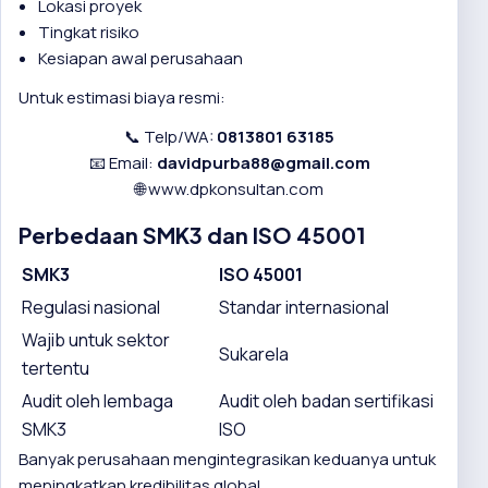
Lokasi proyek
Tingkat risiko
Kesiapan awal perusahaan
Untuk estimasi biaya resmi:
📞 Telp/WA:
0813801 63185
📧 Email:
davidpurba88@gmail.com
🌐
www.dpkonsultan.com
Perbedaan SMK3 dan ISO 45001
SMK3
ISO 45001
Regulasi nasional
Standar internasional
Wajib untuk sektor
Sukarela
tertentu
Audit oleh lembaga
Audit oleh badan sertifikasi
SMK3
ISO
Banyak perusahaan mengintegrasikan keduanya untuk
meningkatkan kredibilitas global.