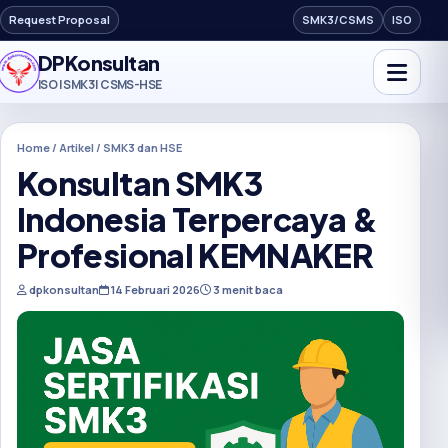
Request Proposal
SMK3/CSMS
ISO
DPKonsultan
ISO | SMK3 | CSMS-HSE
Home / Artikel / SMK3 dan HSE
Konsultan SMK3
Indonesia Terpercaya &
Profesional KEMNAKER
dpkonsultan
14 Februari 2026
3 menit baca