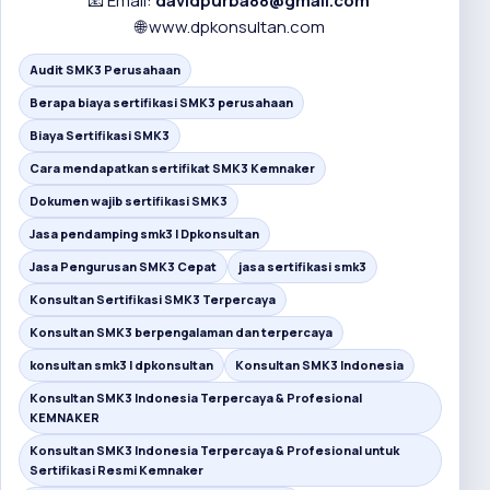
📧 Email:
davidpurba88@gmail.com
🌐
www.dpkonsultan.com
Audit SMK3 Perusahaan
Berapa biaya sertifikasi SMK3 perusahaan
Biaya Sertifikasi SMK3
Cara mendapatkan sertifikat SMK3 Kemnaker
Dokumen wajib sertifikasi SMK3
Jasa pendamping smk3 I Dpkonsultan
Jasa Pengurusan SMK3 Cepat
jasa sertifikasi smk3
Konsultan Sertifikasi SMK3 Terpercaya
Konsultan SMK3 berpengalaman dan terpercaya
konsultan smk3 I dpkonsultan
Konsultan SMK3 Indonesia
Konsultan SMK3 Indonesia Terpercaya & Profesional
KEMNAKER
Konsultan SMK3 Indonesia Terpercaya & Profesional untuk
Sertifikasi Resmi Kemnaker